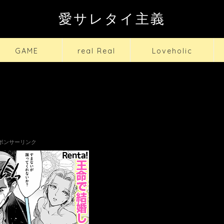
愛サレタイ主義
GAME
real Real
Loveholic
ポンサーリンク