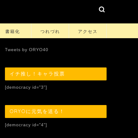
書籍化
つれづれ
アクセス
Tweets by ORYO40
イチ推し！キャラ投票
[democracy id="3"]
ORYOに元気を送る！
[democracy id="4"]