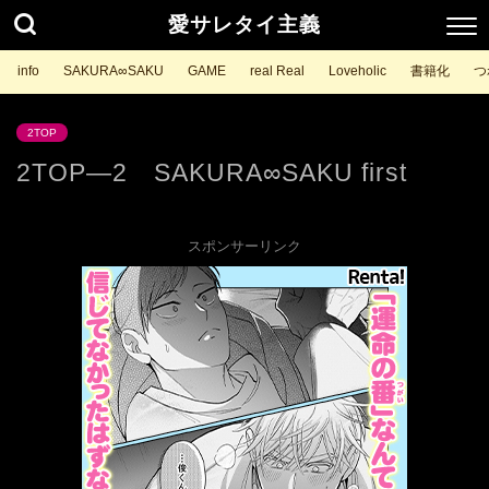
愛サレタイ主義
info
SAKURA∞SAKU
GAME
real Real
Loveholic
書籍化
つ
2TOP
2TOP—2 SAKURA∞SAKU first
スポンサーリンク