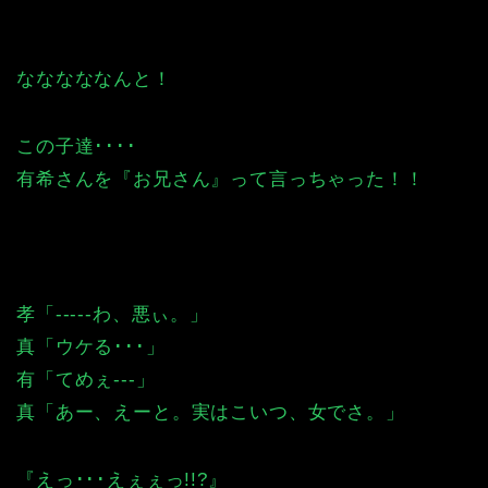
なななななんと！
この子達････
有希さんを『お兄さん』って言っちゃった！！
孝「-----わ、悪ぃ。」
真「ウケる･･･」
有「てめぇ---」
真「あー、えーと。実はこいつ、女でさ。」
『えっ･･･えぇぇっ!!?』