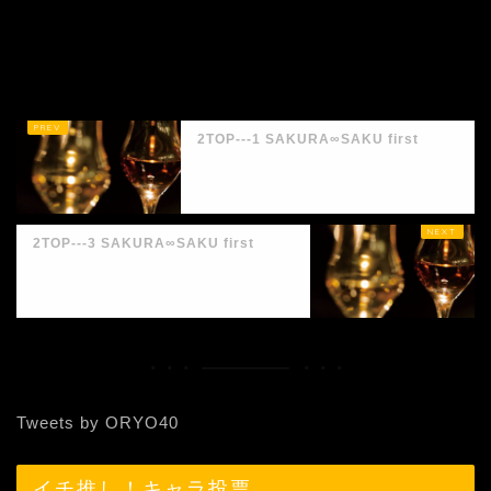
2TOP---1 SAKURA∞SAKU first
2TOP---3 SAKURA∞SAKU first
Tweets by ORYO40
イチ推し！キャラ投票